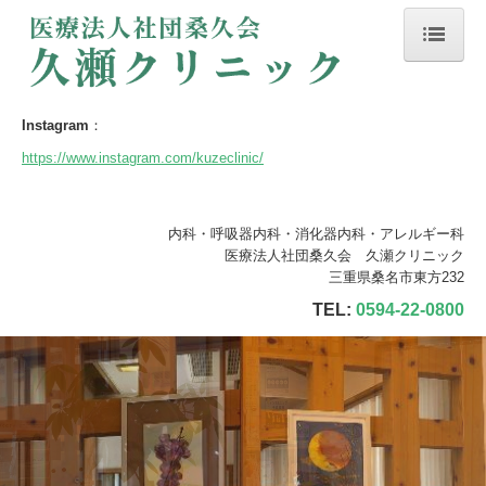
ホーム
医師紹介
Instagram
：
https://www.instagram.com/kuzeclinic/
診療のご案内
受診される方へ
内科・呼吸器内科・消化器内科・アレルギー科
医療法人社団桑久会 久瀬クリニック
当院の特徴
三重県桑名市東方232
施設・設備のご案内
TEL:
0594-22-0800
交通案内