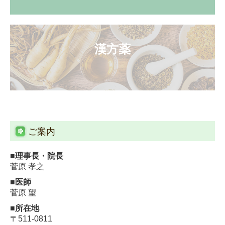
漢方薬

ご案内
■理事長・院長
菅原 孝之
■医師
菅原 望
■所在地
〒511-0811